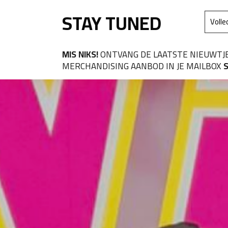
Skip
Home
STAY TUNED
to
Profiel
content
Klante
MIS NIKS!
ONTVANG DE LAATSTE NIEUWTJ
MERCHANDISING AANBOD IN JE MAILBOX
S
Conta