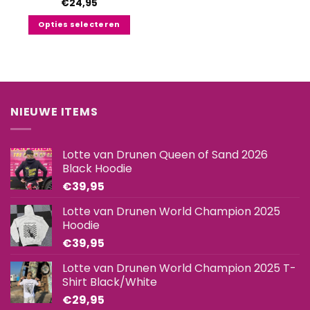
€
24,95
Opties selecteren
Dit
product
heeft
meerdere
variaties.
NIEUWE ITEMS
Deze
optie
kan
Lotte van Drunen Queen of Sand 2026
gekozen
Black Hoodie
worden
€
39,95
op
de
Lotte van Drunen World Champion 2025
productpagina
Hoodie
€
39,95
Lotte van Drunen World Champion 2025 T-
Shirt Black/White
€
29,95