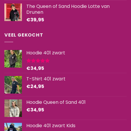
The Queen of Sand Hoodie Lotte van
Drunen
€
39,95
VEEL GEKOCHT
Hoodie 401 zwart
€
34,95
Gewaardeerd
5.00
uit 5
T-Shirt 401 zwart
€
24,95
Hoodie Queen of Sand 401
€
34,95
Hoodie 401 zwart Kids