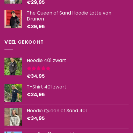
€
29,95
The Queen of Sand Hoodie Lotte van
Drunen
€
39,95
VEEL GEKOCHT
Hoodie 401 zwart
€
34,95
Gewaardeerd
5.00
uit 5
T-Shirt 401 zwart
€
24,95
Hoodie Queen of Sand 401
€
34,95