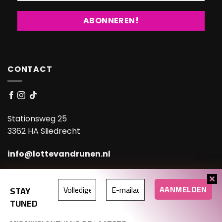
CONTACT
Stationsweg 25
3362 HA Sliedrecht
info@lottevandrunen.nl
KvK 88772071
STAY
BTW nr. NL004647391B51
TUNED
NL