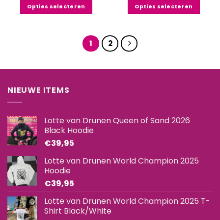
Opties selecteren
Opties selecteren
Dit
Dit
product
product
heeft
heeft
1
2
meerdere
meerdere
variaties.
variaties.
Deze
Deze
optie
optie
NIEUWE ITEMS
kan
kan
gekozen
gekozen
worden
worden
Lotte van Drunen Queen of Sand 2026
op
op
Black Hoodie
de
de
€
39,95
productpagina
productpagina
Lotte van Drunen World Champion 2025
Hoodie
€
39,95
Lotte van Drunen World Champion 2025 T-
Shirt Black/White