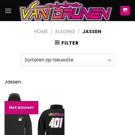
Skip
to
content
HOME
/
KLEDING
/
JASSEN
FILTER
Jassen
Net binnen!