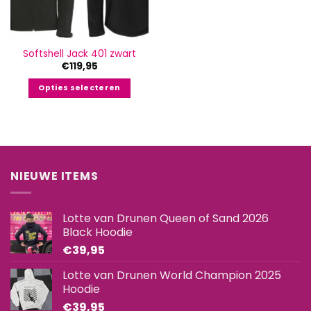
Softshell Jack 401 zwart
€
119,95
Opties selecteren
Dit
product
heeft
meerdere
variaties.
NIEUWE ITEMS
Deze
optie
kan
Lotte van Drunen Queen of Sand 2026
gekozen
Black Hoodie
worden
€
39,95
op
de
Lotte van Drunen World Champion 2025
productpagina
Hoodie
€
39,95