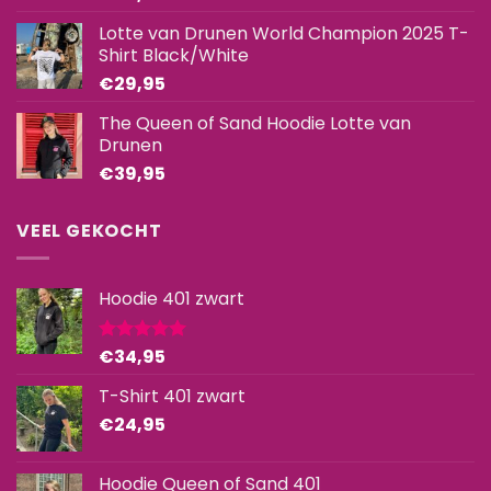
Lotte van Drunen World Champion 2025 T-
Shirt Black/White
€
29,95
The Queen of Sand Hoodie Lotte van
Drunen
€
39,95
VEEL GEKOCHT
Hoodie 401 zwart
€
34,95
Gewaardeerd
5.00
uit 5
T-Shirt 401 zwart
€
24,95
Hoodie Queen of Sand 401