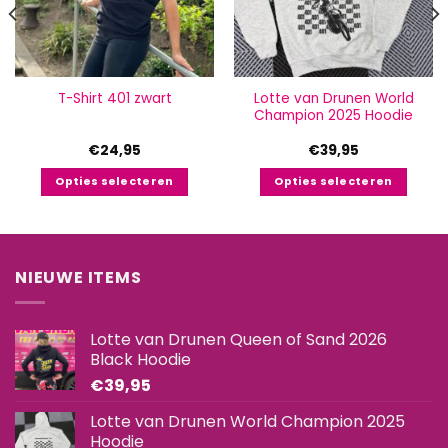
productpagina
productpagina
Lotte van Drunen World
T-Shirt 401 zwart
Champion 2025 Hoodie
€
24,95
€
39,95
Opties selecteren
Opties selecteren
Dit
Dit
product
product
heeft
heeft
meerdere
meerdere
NIEUWE ITEMS
variaties.
variaties.
Deze
Deze
optie
optie
Lotte van Drunen Queen of Sand 2026
kan
kan
Black Hoodie
gekozen
gekozen
€
39,95
worden
worden
op
op
Lotte van Drunen World Champion 2025
de
de
Hoodie