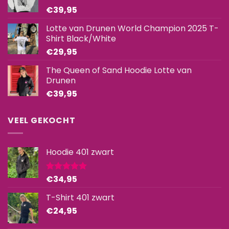
productpagina
productpagina
€
39,95
Lotte van Drunen World Champion 2025 T-
Shirt Black/White
€
29,95
The Queen of Sand Hoodie Lotte van
Drunen
€
39,95
VEEL GEKOCHT
Hoodie 401 zwart
€
34,95
Gewaardeerd
5.00
uit 5
T-Shirt 401 zwart
€
24,95