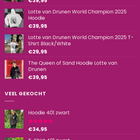
€
39,95
Lotte van Drunen World Champion 2025
Hoodie
€
39,95
Lotte van Drunen World Champion 2025 T-
Shirt Black/White
€
29,95
The Queen of Sand Hoodie Lotte van
Drunen
€
39,95
VEEL GEKOCHT
Hoodie 401 zwart
€
34,95
Gewaardeerd
5.00
uit 5