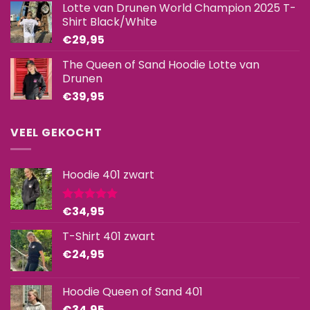
Lotte van Drunen World Champion 2025 T-
Shirt Black/White
€
29,95
The Queen of Sand Hoodie Lotte van
Drunen
€
39,95
VEEL GEKOCHT
Hoodie 401 zwart
€
34,95
Gewaardeerd
5.00
uit 5
T-Shirt 401 zwart
€
24,95
Hoodie Queen of Sand 401
€
34,95