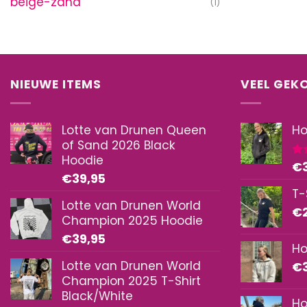
beige-zand
(1)
NIEUWE ITEMS
VEEL GEK
Lotte van Drunen Queen
Ho
of Sand 2026 Black
Hoodie
€
Ge
€
39,95
5.0
T-
Lotte van Drunen World
€
Champion 2025 Hoodie
€
39,95
Ho
Lotte van Drunen World
€
Champion 2025 T-Shirt
Black/White
Ho