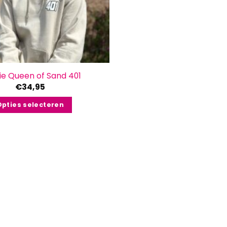
ie Queen of Sand 401
€
34,95
Opties selecteren
Dit
product
heeft
meerdere
variaties.
Deze
optie
kan
gekozen