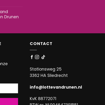
Sand
an Drunen
E
CONTACT
onze
Stationsweg 25
3362 HA Sliedrecht
info@lottevandrunen.nl
KvK 88772071