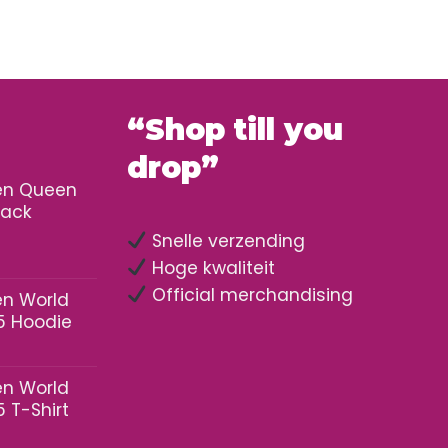
“Shop till you
drop”
nen Queen
lack
Snelle verzending
Hoge kwaliteit
Official merchandising
en World
 Hoodie
en World
 T-Shirt