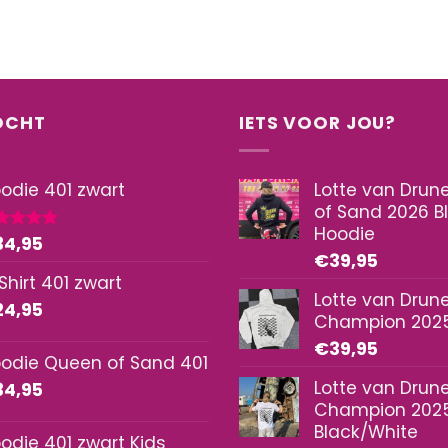
worden
op
de
productpagina
OCHT
IETS VOOR JOU?
odie 401 zwart
Lotte van Dru
of Sand 2026 B
Hoodie
34,95
waardeerd
0
uit 5
€
39,95
Shirt 401 zwart
Lotte van Drun
24,95
Champion 2025
€
39,95
odie Queen of Sand 401
Lotte van Drun
34,95
Champion 2025
Black/White
odie 401 zwart Kids