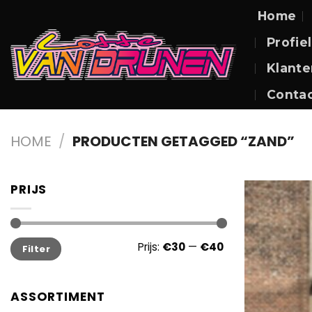
Skip
Home
to
Profiel
content
Klante
Conta
HOME
/
PRODUCTEN GETAGGED “ZAND”
PRIJS
Min.
Max.
Prijs:
€30
—
€40
Filter
prijs
prijs
ASSORTIMENT