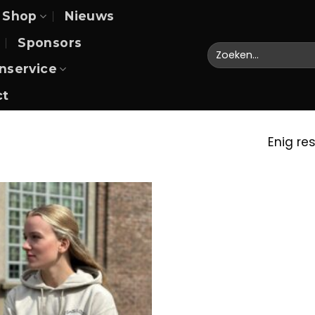
Shop
Nieuws
Sponsors
Zoeken
naar:
nservice
ct
Enig re