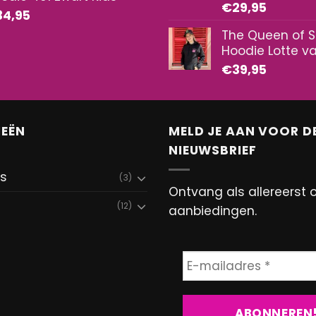
€
29,95
34,95
The Queen of 
Hoodie Lotte v
€
39,95
EËN
MELD JE AAN VOOR D
NIEUWSBRIEF
es
(3)
Ontvang als allereerst 
(12)
aanbiedingen.