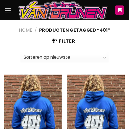
Skip
to
content
HOME
/
PRODUCTEN GETAGGED “401”
FILTER