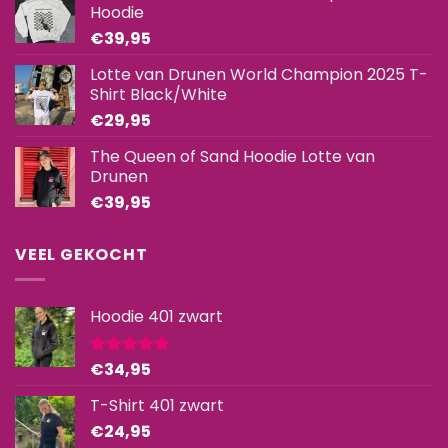
Hoodie
€
39,95
Lotte van Drunen World Champion 2025 T-
Shirt Black/White
€
29,95
The Queen of Sand Hoodie Lotte van
Drunen
€
39,95
VEEL GEKOCHT
Hoodie 401 zwart
€
34,95
Gewaardeerd
5.00
uit 5
T-Shirt 401 zwart
€
24,95