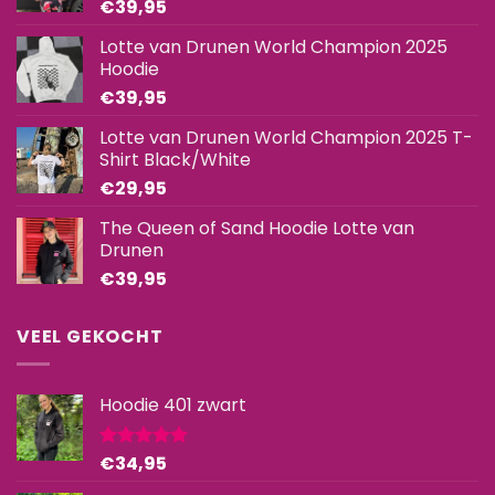
€
39,95
op
op
de
de
Lotte van Drunen World Champion 2025
productpagina
productpagina
Hoodie
€
39,95
Lotte van Drunen World Champion 2025 T-
Shirt Black/White
€
29,95
The Queen of Sand Hoodie Lotte van
Drunen
€
39,95
VEEL GEKOCHT
Hoodie 401 zwart
€
34,95
Gewaardeerd
5.00
uit 5